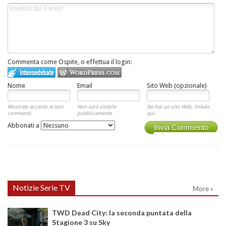
Commenta come Ospite, o effettua il login:
Nome
Email
Sito Web (opzionale)
Mostrato accanto ai tuoi
Non sarà visibile
Sei hai un sito Web, linkalo
commenti.
pubblicamente.
qui.
Abbonati a
Invia Commento
Notizie Serie TV
More »
TWD Dead City: la seconda puntata della
Stagione 3 su Sky