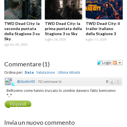
TWD Dead City: la
TWD Dead City: la
TWD Dead City: il
seconda puntata
prima puntata della
trailer italiano
della Stagione 3 su
Stagione 3 su Sky
della Stagione 3
Sky
luglio 28, 2026
luglio 13, 2026
agosto 04, 2026
Commentare
(
1
)
Login
Ordina per:
Data
Valutazione
Ultima Attività
@duden00
0
·
752 settimane fa
Bellissimo come hanno truccato lo zombie davvero fatto benissimo
*_*
Rispondi
Invia un nuovo commento