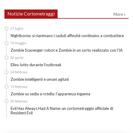
Notizie Cortometraggi
More »
27
luglio
Nightborne: si rianimano i caduti affinchè continuino a combattere
19
maggio
Zombie Scavenger: robot e Zombie in un corto realizzato con l'IA
02
aprile
Elles: lutto durante l'outbreak
24
febbraio
Zombie intelligenti e umani agitati
13
febbraio
Zombie su sedia a rotella: l'apparenza inganna
03
febbraio
Evil Has Always Had A Name: un cortometraggio uffiiciale di
Resident Evil