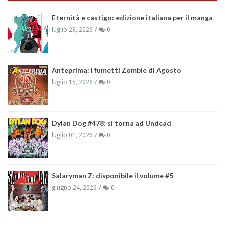
Eternità e castigo: edizione italiana per il manga
luglio 29, 2026
0
Anteprima: i fumetti Zombie di Agosto
luglio 15, 2026
0
Dylan Dog #478: si torna ad Undead
luglio 01, 2026
0
Salaryman Z: disponibile il volume #5
giugno 24, 2026
0