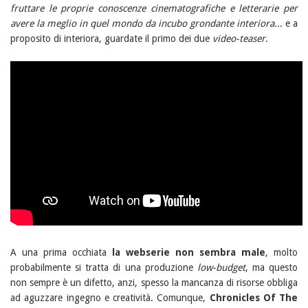
fruttare le proprie conoscenze cinematografiche e letterarie per
avere la meglio in quel mondo da incubo grondante interiora
... e a
proposito di interiora, guardate il primo dei due
video-teaser
.
A una prima occhiata
la webserie non sembra male
, molto
probabilmente si tratta di una produzione
low-budget
, ma questo
non sempre è un difetto, anzi, spesso la mancanza di risorse obbliga
ad aguzzare ingegno e creatività. Comunque,
Chronicles Of The