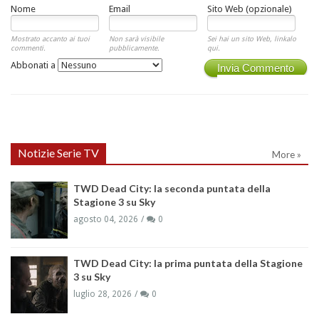
Nome
Email
Sito Web (opzionale)
Mostrato accanto ai tuoi
Non sarà visibile
Sei hai un sito Web, linkalo
commenti.
pubblicamente.
qui.
Abbonati a
Invia Commento
Notizie Serie TV
More »
TWD Dead City: la seconda puntata della
Stagione 3 su Sky
agosto 04, 2026
0
TWD Dead City: la prima puntata della Stagione
3 su Sky
luglio 28, 2026
0