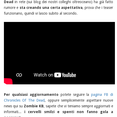
Dead
in rete (sui blog dei nostri colleghi oltreoceano) ha già fatto
rumore e
sta creando una certa aspettativa
, prova che i teaser
funzionano, quindi vi lascio subito al secondo.
Per qualsiasi aggiornamento
potete seguire la
pagina FB di
Chronicles Of The Dead
, oppure semplicemente aspettare nuove
news qui su
Zombie KB
, sapete che vi teniamo sempre aggiornati e
informati...
i cervelli smilzi e spenti non fanno gola a