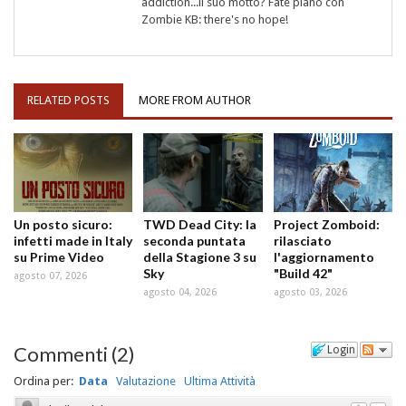
addiction...il suo motto? Fate piano con
Zombie KB: there's no hope!
RELATED POSTS
MORE FROM AUTHOR
Un posto sicuro:
TWD Dead City: la
Project Zomboid:
infetti made in Italy
seconda puntata
rilasciato
su Prime Video
della Stagione 3 su
l'aggiornamento
Sky
"Build 42"
agosto 07, 2026
agosto 04, 2026
agosto 03, 2026
Commenti
(
2
)
Login
Ordina per:
Data
Valutazione
Ultima Attività