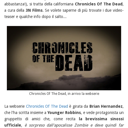
abbastanza!), si tratta della californiana
Chronicles Of The Dead
,
a cura della
3N Films
. Se volete saperne di più trovate i due video-
teaser e qualche info dopo il salto...
Chronicles Of The Dead, in arrivo la webserie
La webserie
Chronicles Of The Dead
è girata da
Brian Hernandez
,
che l'ha scritta insieme a
Younger Robbins
, e vede protagonista un
gruppetto di amici che, come recita
la brevissima sinossi
ufficiale
,
è sorpreso dall'apocalisse Zombie e deve quindi far