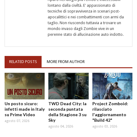
lontano dalla civiltà. E' appassionato di
tecniche di sopravvivenza in scenari post-
apocalittici e nei combattimenti con armi da
taglio. Non riuscendo tuttavia a trovare un
mondo invaso dagli Zombie vive in un
perenne stato di allucinazione auto indotto.
RELATED POSTS
MORE FROM AUTHOR
Un posto sicuro:
TWD Dead City: la
Project Zomboid:
infetti made in Italy
seconda puntata
rilasciato
su Prime Video
della Stagione 3 su
l'aggiornamento
Sky
"Build 42"
agosto 07, 2026
agosto 04, 2026
agosto 03, 2026