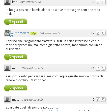
imo
+1
·
740 settimane fa
io ho già costruito la mia alabarda a due motoseghe ehm non si sà
mai...
Rispondi
momo87s
+2
·
740 settimane fa
35p
Capisco che l'argomento trattato susciti un certo interesse e che le
teorie si sprechino, ma, come già fatto notare, facciamolo con un pò
di rispetto
Rispondi
muto
+1
·
740 settimane fa
è un po' presto per esaltarsi, ma comunque queste sono le notizie da
tenere d'occhio... Max docet
Rispondi
muto
0
·
740 settimane fa
guardate quelli di zombie go boom...