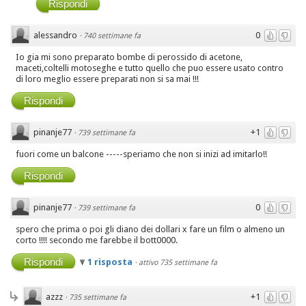
Rispondi
alessandro
0
·
740 settimane fa
Io gia mi sono preparato bombe di perossido di acetone,
maceti,coltelli motoseghe e tutto quello che puo essere usato contro
di loro meglio essere preparati non si sa mai !!!
Rispondi
pinanje77
+1
·
739 settimane fa
fuori come un balcone -----speriamo che non si inizi ad imitarlo!!
Rispondi
pinanje77
0
·
739 settimane fa
spero che prima o poi gli diano dei dollari x fare un film o almeno un
corto !!!! secondo me farebbe il bott0000.
Rispondi
1 risposta
·
attivo 735 settimane fa
azzz
+1
·
735 settimane fa