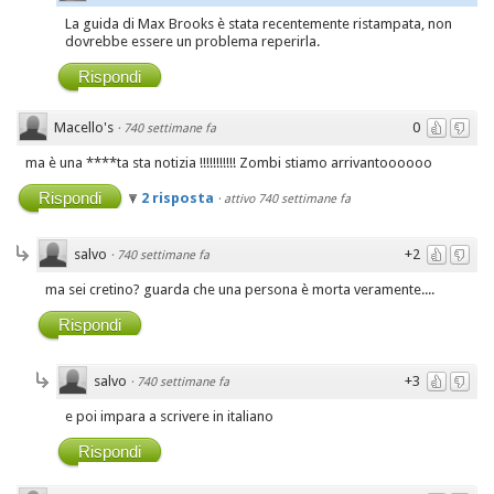
La guida di Max Brooks è stata recentemente ristampata, non
dovrebbe essere un problema reperirla.
Rispondi
Macello's
0
·
740 settimane fa
ma è una ****ta sta notizia !!!!!!!!!!! Zombi stiamo arrivantoooooo
Rispondi
2 risposta
·
attivo 740 settimane fa
salvo
+2
·
740 settimane fa
ma sei cretino? guarda che una persona è morta veramente....
Rispondi
salvo
+3
·
740 settimane fa
e poi impara a scrivere in italiano
Rispondi