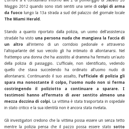
L'orrore si è consumato intorno alle 2 di pomeriggio di Sabato 26
Maggio 2012 quando sono stati sentiti una serie di
colpi di arma
da fuoco
lungo la 13a strada a sud del palazzo del giornale locale
The Miami Herald
.
Stando a quanto riportato dalla polizia, un uomo dell'assistenza
stradale ha visto
una persona nuda che mangiava la faccia di
un altro
all'interno di un corridoio pedonale e attraverso
l'altoparlante del suo veicolo gli ha intimato di allontanarsi. Nel
frattempo una donna che ha assistito al dramma ha fermato un'auto
della polizia di passaggio. L'ufficiale, non identificato, vedendo
quello che stava succedendo ha ordinato all'uomo nudo di
allontanarsi. Continuando il suo assalto,
l'ufficiale di polizia gli
spara ma nonostante il colpo, l'uomo nudo non si ferma
costringendo il poliziotto a continuare a sparare. I
testimoni hanno affermato di aver sentito almeno una
mezza dozzina di colpi.
La vittima è stata trasportata in ospedale
in stato critico e la sua identità non è ancora stata rivelata.
Gli investigatori credono che la vittima possa essere un senza tetto
mentre la polizia pensa che il pazzo possa essere stato
sotto