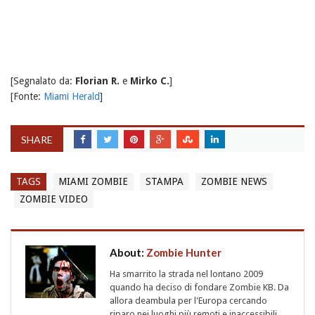
[Segnalato da:
Florian R.
e
Mirko C.
]
[Fonte:
Miami Herald
]
SHARE
TAGS
MIAMI ZOMBIE
STAMPA
ZOMBIE NEWS
ZOMBIE VIDEO
About:
Zombie Hunter
Ha smarrito la strada nel lontano 2009
quando ha deciso di fondare Zombie KB. Da
allora deambula per l'Europa cercando
riparo nei luoghi più remoti e inaccessibili