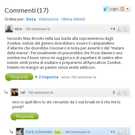
Commenti
(
17
)
Login
Ordina per:
Data
Valutazione
Ultima Attività
nico
+4
·
740 settimane fa
Secondo Max Brooks nella sua Guida alla sopravvivenza dagli
Zombie, notizie del genere dovrebbero essere il campanellino
d'allarme che dovrebbe risuonarci in testa per avvertirci del "mutare
della marea". Personalmente mi piacerebbe che fosse davvero uno
zombie ma il buon senso mi suggerisce di aspettare di sentire altre
notizie simili prima di esultare e prepararmi all'Apocalisse Zombie.
Intanto mi mangio un panino senza vestiti addosso.
Rispondi
2 risposta
·
attivo 740 settimane fa
sal
0
·
740 settimane fa
nico io quel libro lo sto cercando da 3 out break nn è che me lo
presti?
Rispondi
Dark_Schneider
+1
·
740 settimane fa
84p