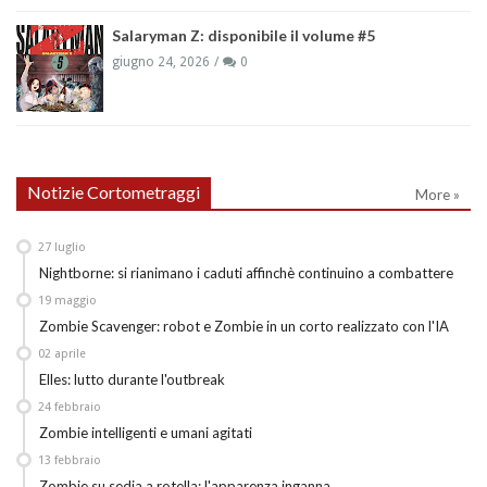
Salaryman Z: disponibile il volume #5
giugno 24, 2026
0
Notizie Cortometraggi
More »
27
luglio
Nightborne: si rianimano i caduti affinchè continuino a combattere
19
maggio
Zombie Scavenger: robot e Zombie in un corto realizzato con l'IA
02
aprile
Elles: lutto durante l'outbreak
24
febbraio
Zombie intelligenti e umani agitati
13
febbraio
Zombie su sedia a rotella: l'apparenza inganna