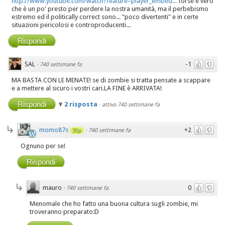
http://www.youtube.com/watch?feature=player_embed...
forse è vero
che è un po' presto per perdere la nostra umanità, ma il perbebismo
estremo ed il politically correct sono... "poco divertenti" e in certe
situazioni pericolosi e controproducenti...
Rispondi
SAL
-1
·
740 settimane fa
MA BASTA CON LE MENATE! se di zombie si tratta pensate a scappare
e a mettere al sicuro i vostri cari.LA FINE è ARRIVATA!
Rispondi
2 risposta
·
attivo 740 settimane fa
momo87s
+2
·
740 settimane fa
35p
Ognuno per se!
Rispondi
mauro
0
·
740 settimane fa
Menomale che ho fatto una buona cultura sugli zombie, mi
troveranno preparato:D