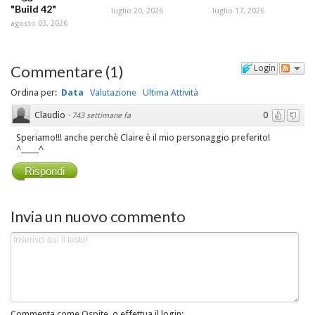
"Build 42"
luglio 20, 2026
luglio 17, 2026
agosto 03, 2026
Commentare
(
1
)
Login
Ordina per:
Data
Valutazione
Ultima Attività
Claudio
0
·
743 settimane fa
Speriamo!!! anche perchè Claire è il mio personaggio preferito!
^_____^
Rispondi
Invia un nuovo commento
Commenta come Ospite, o effettua il login: