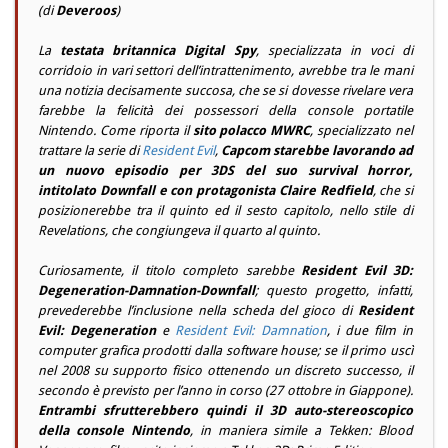
(di
Deveroos
)
La
testata britannica Digital Spy
, specializzata in voci di
corridoio in vari settori dell’intrattenimento, avrebbe tra le mani
una notizia decisamente succosa, che se si dovesse rivelare vera
farebbe la felicità dei possessori della console portatile
Nintendo. Come riporta il
sito polacco MWRC
, specializzato nel
trattare la serie di
Resident Evil
,
Capcom starebbe lavorando ad
un nuovo episodio per 3DS del suo survival horror,
intitolato Downfall e con protagonista Claire Redfield
, che si
posizionerebbe tra il quinto ed il sesto capitolo, nello stile di
Revelations, che congiungeva il quarto al quinto.
Curiosamente, il titolo completo sarebbe
Resident Evil 3D:
Degeneration-Damnation-Downfall
; questo progetto, infatti,
prevederebbe l’inclusione nella scheda del gioco di
Resident
Evil: Degeneration
e
Resident Evil: Damnation
, i due film in
computer grafica prodotti dalla software house; se il primo uscì
nel 2008 su supporto fisico ottenendo un discreto successo, il
secondo è previsto per l’anno in corso (27 ottobre in Giappone).
Entrambi sfrutterebbero quindi il 3D auto-stereoscopico
della console Nintendo
, in maniera simile a Tekken: Blood