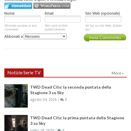
Nome
Email
Sito Web (opzionale)
Mostrato accanto ai tuoi
Non sarà visibile
Sei hai un sito Web, linkalo
commenti.
pubblicamente.
qui.
Abbonati a
Invia Commento
Notizie Serie TV
More »
TWD Dead City: la seconda puntata della
Stagione 3 su Sky
agosto 04, 2026
0
TWD Dead City: la prima puntata della Stagione
3 su Sky
luglio 28, 2026
0