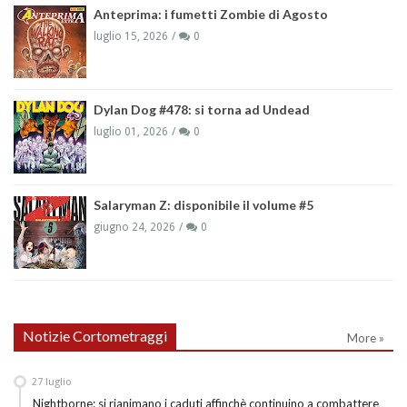
Anteprima: i fumetti Zombie di Agosto
luglio 15, 2026
0
Dylan Dog #478: si torna ad Undead
luglio 01, 2026
0
Salaryman Z: disponibile il volume #5
giugno 24, 2026
0
Notizie Cortometraggi
More »
27
luglio
Nightborne: si rianimano i caduti affinchè continuino a combattere