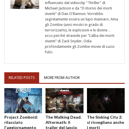
influenzato dal videoclip "Thriller" di
Michael Jackson e da "Il ritorno dei morti
viventi" di Dan O'Bannon. Vorrebbe
segretamente essere un lupo mannaro. Ama
gli Zombie (unici mostri in grado di
terrorizzarlo), le esplosioni e le donne…
ecco perché stravede per "L’alba dei morti
viventi" di Zack Snyder. Odia
profondamente gli Zombie movie di Lucio
Fulci.
RELATED POSTS
MORE FROM AUTHOR
Project Zomboid:
The Walking Dead.
The Sinking City 2:
rilasciato
Aftermath: il
si risvegliano anche
l'aggiornamento
trailer del lancio
i morti