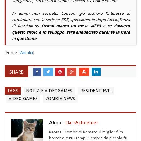
Vengeance, film uscito insieme a Tekken 3D: Prime Edition.
In tempi non sospetti, Capcom già dichiarò l’interesse di
continuare con la serie su 3DS, specialmente dopo l’accoglienza
di Revelations.
Ormai manca un mese all’E3 e se davvero
questo titolo è in sviluppo, sarà annunciato durante la fiera
in questione
.
[Fonte:
Wiitalia
]
SHARE
TAGS
NOTIZIE VIDEOGAMES
RESIDENT EVIL
VIDEO GAMES
ZOMBIE NEWS
About:
DarkSchneider
Reputa "Zombi" di Romero, il miglior film
horror di tutti i tempi. Sempre da piccolo fu