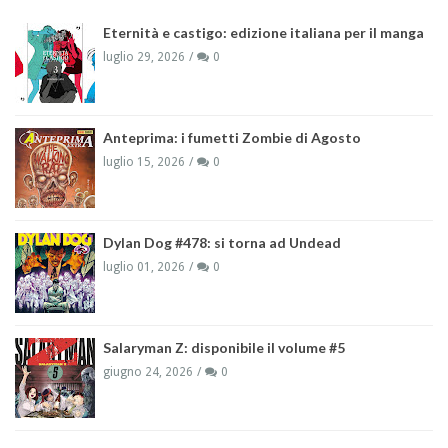
Eternità e castigo: edizione italiana per il manga
luglio 29, 2026
0
Anteprima: i fumetti Zombie di Agosto
luglio 15, 2026
0
Dylan Dog #478: si torna ad Undead
luglio 01, 2026
0
Salaryman Z: disponibile il volume #5
giugno 24, 2026
0