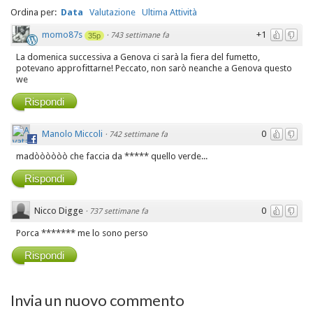
Ordina per:
Data
Valutazione
Ultima Attività
momo87s
+1
·
743 settimane fa
35p
La domenica successiva a Genova ci sarà la fiera del fumetto,
potevano approfittarne! Peccato, non sarò neanche a Genova questo
we
Rispondi
Manolo Miccoli
0
·
742 settimane fa
madòòòòòò che faccia da ***** quello verde...
Rispondi
Nicco Digge
0
·
737 settimane fa
Porca ******* me lo sono perso
Rispondi
Invia un nuovo commento