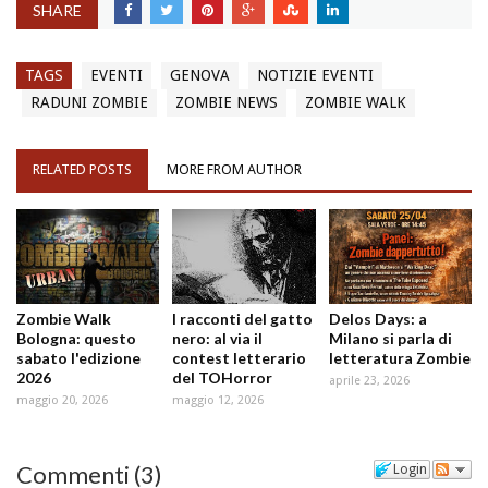
SHARE
TAGS
EVENTI
GENOVA
NOTIZIE EVENTI
RADUNI ZOMBIE
ZOMBIE NEWS
ZOMBIE WALK
RELATED POSTS
MORE FROM AUTHOR
Zombie Walk
I racconti del gatto
Delos Days: a
Bologna: questo
nero: al via il
Milano si parla di
sabato l'edizione
contest letterario
letteratura Zombie
2026
del TOHorror
aprile 23, 2026
maggio 20, 2026
maggio 12, 2026
Commenti
(
3
)
Login