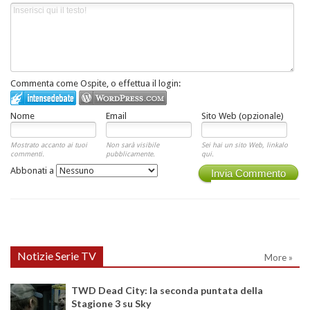
Commenta come Ospite, o effettua il login:
Nome
Email
Sito Web (opzionale)
Mostrato accanto ai tuoi
Non sarà visibile
Sei hai un sito Web, linkalo
commenti.
pubblicamente.
qui.
Abbonati a
Invia Commento
Notizie Serie TV
More »
TWD Dead City: la seconda puntata della
Stagione 3 su Sky