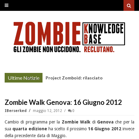
Ultime Notizie
Project Zomboid: rilasciato
More »
l'aggiornamento "Build 42"
Zombie Walk Genova: 16 Giugno 2012
IBerserked
maggio 12, 2012
0
Cambio di programma per la
Zombie Walk
di
Genova
che per la
sua
quarta edizione
ha scelto il prossimo
16 Giugno 2012
invece
della precedente data di Maggio.