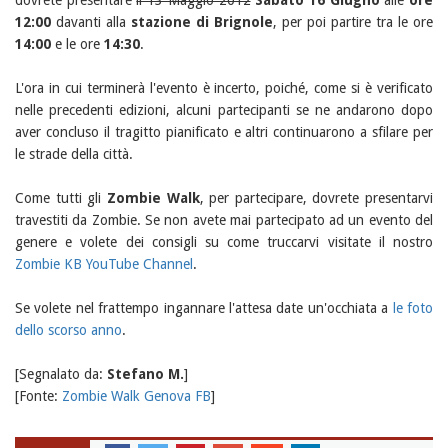
dovrete presentare
il 13 Maggio 2012
Sabato 16 Giugno
alle
ore
12:00
davanti alla
stazione di Brignole
, per poi partire tra le ore
14:00
e le ore
14:30
.
L'ora in cui terminerà l'evento è incerto, poiché, come si è verificato
nelle precedenti edizioni, alcuni partecipanti se ne andarono dopo
aver concluso il tragitto pianificato e altri continuarono a sfilare per
le strade della città.
Come tutti gli
Zombie Walk
, per partecipare, dovrete presentarvi
travestiti da Zombie. Se non avete mai partecipato ad un evento del
genere e volete dei consigli su come truccarvi visitate il nostro
Zombie KB YouTube Channel
.
Se volete nel frattempo ingannare l'attesa date un'occhiata a
le foto
dello scorso anno
.
[Segnalato da:
Stefano M.
]
[Fonte:
Zombie Walk Genova FB
]