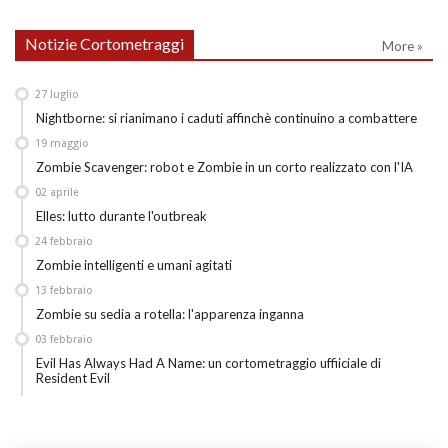
Notizie Cortometraggi
More »
27
luglio
Nightborne: si rianimano i caduti affinchè continuino a combattere
19
maggio
Zombie Scavenger: robot e Zombie in un corto realizzato con l'IA
02
aprile
Elles: lutto durante l'outbreak
24
febbraio
Zombie intelligenti e umani agitati
13
febbraio
Zombie su sedia a rotella: l'apparenza inganna
03
febbraio
Evil Has Always Had A Name: un cortometraggio uffiiciale di
Resident Evil