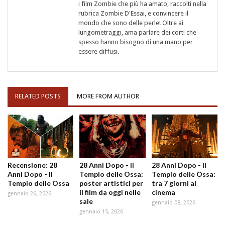
i film Zombie che più ha amato, raccolti nella
rubrica Zombie D'Essai, e convincere il
mondo che sono delle perle! Oltre ai
lungometraggi, ama parlare dei corti che
spesso hanno bisogno di una mano per
essere diffusi.
RELATED POSTS
MORE FROM AUTHOR
Recensione: 28
28 Anni Dopo - Il
28 Anni Dopo - Il
Anni Dopo - Il
Tempio delle Ossa:
Tempio delle Ossa:
Tempio delle Ossa
poster artistici per
tra 7 giorni al
il film da oggi nelle
cinema
gennaio 26, 2026
sale
gennaio 08, 2026
gennaio 15, 2026