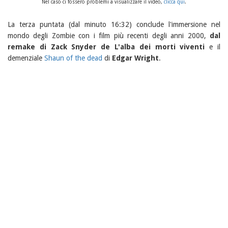
Nel caso ci fossero problemi a visualizzare il video,
clicca qui
.
La terza puntata (dal minuto 16:32) conclude l'immersione nel
mondo degli Zombie con i film più recenti degli anni 2000,
dal
remake di Zack Snyder de L'alba dei morti viventi
e il
demenziale
Shaun of the dead
di
Edgar Wright
.