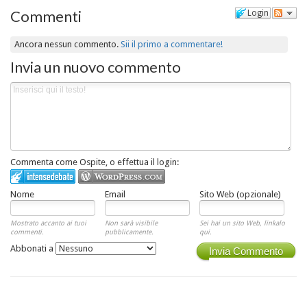
Commenti
Login
Ancora nessun commento.
Sii il primo a commentare!
Invia un nuovo commento
Commenta come Ospite, o effettua il login:
Nome
Email
Sito Web (opzionale)
Mostrato accanto ai tuoi
Non sarà visibile
Sei hai un sito Web, linkalo
commenti.
pubblicamente.
qui.
Abbonati a
Invia Commento