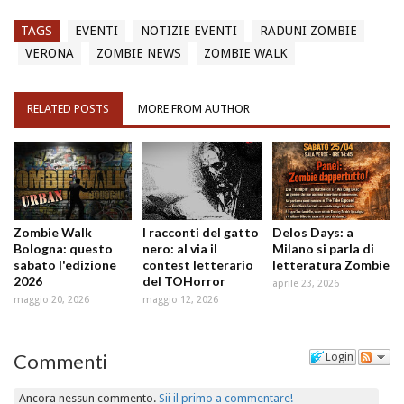
TAGS
EVENTI
NOTIZIE EVENTI
RADUNI ZOMBIE
VERONA
ZOMBIE NEWS
ZOMBIE WALK
RELATED POSTS
MORE FROM AUTHOR
Zombie Walk
I racconti del gatto
Delos Days: a
Bologna: questo
nero: al via il
Milano si parla di
sabato l'edizione
contest letterario
letteratura Zombie
2026
del TOHorror
aprile 23, 2026
maggio 20, 2026
maggio 12, 2026
Commenti
Login
Ancora nessun commento.
Sii il primo a commentare!