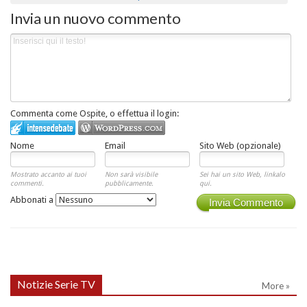
Invia un nuovo commento
Commenta come Ospite, o effettua il login:
Nome
Email
Sito Web (opzionale)
Mostrato accanto ai tuoi
Non sarà visibile
Sei hai un sito Web, linkalo
commenti.
pubblicamente.
qui.
Abbonati a
Invia Commento
Notizie Serie TV
More »