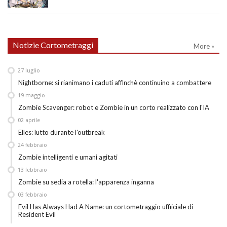
Notizie Cortometraggi
More »
27
luglio
Nightborne: si rianimano i caduti affinchè continuino a combattere
19
maggio
Zombie Scavenger: robot e Zombie in un corto realizzato con l'IA
02
aprile
Elles: lutto durante l'outbreak
24
febbraio
Zombie intelligenti e umani agitati
13
febbraio
Zombie su sedia a rotella: l'apparenza inganna
03
febbraio
Evil Has Always Had A Name: un cortometraggio uffiiciale di
Resident Evil